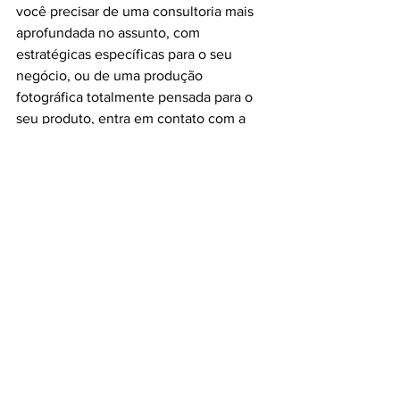
você precisar de uma consultoria mais 
aprofundada no assunto, com 
estratégicas específicas para o seu 
negócio, ou de uma produção 
fotográfica totalmente pensada para o 
seu produto, entra em contato com a 
gente pelo Whats App que rapidinho 
vamos resolver seu problema, beleza?
Espero que tenham gostado do post de 
hoje! Beijos e até a próxima! 
Fotografia
Ver tudo
Posts recentes