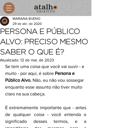
MARIANA BUENO
29 de abr. de 2020
PERSONA E PÚBLICO
ALVO: PRECISO MESMO
SABER O QUE É?
Atualizado:
12 de mai. de 2023
Se tem uma coisa que você vai ouvir - e 
muito - por aqui, é sobre 
Persona e 
Público Alvo. 
Não, eu não vou sossegar 
enquanto esse assunto não tiver muito 
claro na sua cabeça. 
É extremamente importante que - antes 
de qualquer coisa - você entenda o 
significado desses termos, e a 