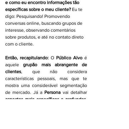
e como eu encontro informações tão 
específicas sobre o meu cliente? 
Eu te 
digo:
Pesquisando! Promovendo 
conversas online, buscando grupos de 
interesse, observando comentários 
sobre produtos, e até no contato direto 
com o cliente. 
Então, recapitulando:
 O 
Público Alvo
 é 
aquele 
grupão mais abrangente de 
clientes
, que não considera 
características pessoais, mas que te 
mostra uma considerável segmentação 
de mercado. Já a 
Persona 
vai detalhar 
aspectos mais específicos e profundos
, 
aumentando suas chances de conquistar 
a confiança e despertar o interesse do 
seu cliente. 