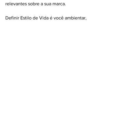
relevantes sobre a sua marca. 
Definir Estilo de Vida é você ambientar, 
compor, definir uma linguagem própria 
e reforçar isso pra sempre. a todo o 
momento, em todos os pontos de 
contato! 
Branding
Ver tudo
Posts recentes