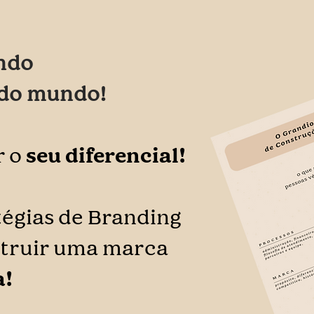
ando
do mundo!
r o
seu diferencial!
tégias de Branding
struir uma marca
a!