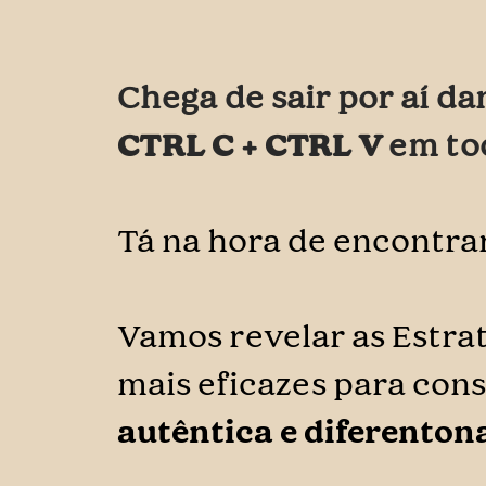
Chega de sair por aí d
CTRL C + CTRL V
em to
Tá na hora de encontra
Vamos revelar as Estra
mais eficazes para con
autêntica e diferenton